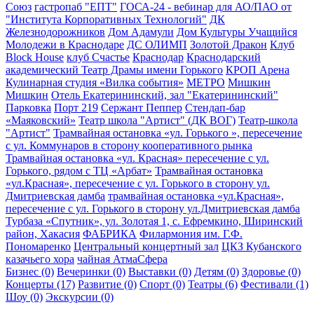
Союз
гастропаб "ЕПТ"
ГОСА-24 - вебинар для АО/ПАО от
"Института Корпоративных Технологий"
ДК
Железнодорожников
Дом Адамули
Дом Культуры Учащийся
Молодежи в Краснодаре
ДС ОЛИМП
Золотой Дракон
Клуб
Block House
клуб Счастье
Краснодар
Краснодарский
академический Театр Драмы имени Горького
КРОП Арена
Кулинарная студия «Вилка события»
МЕТРО
Мишкин
Мишкин
Отель Екатерининский, зал "Екатерининский"
Парковка
Порт 219
Сержант Пеппер
Стендап-бар
«Маяковский»
Театр школа "Артист" (ДК ВОГ)
Театр-школа
"Артист"
Трамвайная остановка «ул. Горького », пересечение
с ул. Коммунаров в сторону кооперативного рынка
Трамвайная остановка «ул. Красная» пересечение с ул.
Горького, рядом с ТЦ «Арбат»
Трамвайная остановка
«ул.Красная», пересечение с ул. Горького в сторону ул.
Дмитриевская дамба
трамвайная остановка «ул.Красная»,
пересечение с ул. Горького в сторону ул.Дмитриевская дамба
Турбаза «Спутник», ул. Золотая 1, с. Ефремкино, Ширинский
район, Хакасия
ФАБРИКА
Филармония им. Г.Ф.
Пономаренко
Центральный концертный зал
ЦКЗ Кубанского
казачьего хора
чайная АтмаСфера
Бизнес (0)
Вечеринки (0)
Выставки (0)
Детям (0)
Здоровье (0)
Концерты (17)
Развитие (0)
Спорт (0)
Театры (6)
Фестивали (1)
Шоу (0)
Экскурсии (0)