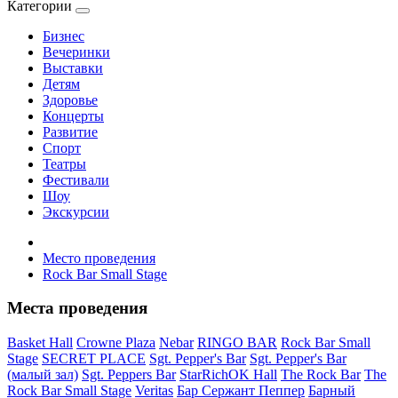
Категории
Бизнес
Вечеринки
Выставки
Детям
Здоровье
Концерты
Развитие
Спорт
Театры
Фестивали
Шоу
Экскурсии
Место проведения
Rock Bar Small Stage
Места проведения
Basket Hall
Crowne Plaza
Nebar
RINGO BAR
Rock Bar Small
Stage
SECRET PLACE
Sgt. Pepper's Bar
Sgt. Pepper's Bar
(малый зал)
Sgt. Peppers Bar
StarRichOK Hall
The Rock Bar
The
Rock Bar Small Stage
Veritas
Бар Сержант Пеппер
Барный