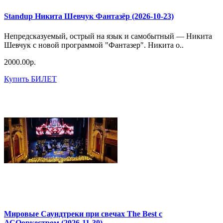
Standup Никита Шевчук Фантазёр (2026-10-23)
Непредсказуемый, острый на язык и самобытный — Никита
Шевчук с новой программой "Фантазер". Никита о..
2000.00р.
Купить БИЛЕТ
Мировые Саундтреки при свечах The Best с
АСОоркестром (2026-11-30)