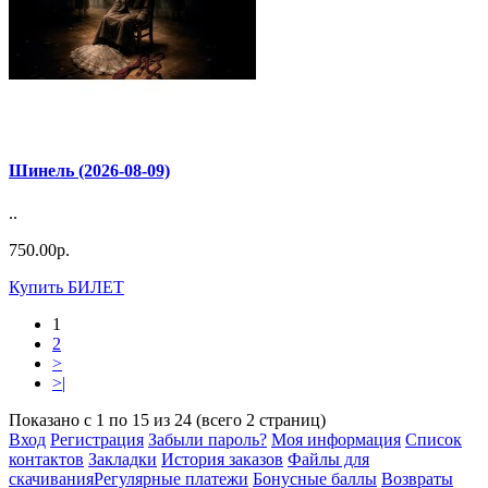
Шинель (2026-08-09)
..
750.00р.
Купить БИЛЕТ
1
2
>
>|
Показано с 1 по 15 из 24 (всего 2 страниц)
Вход
Регистрация
Забыли пароль?
Моя информация
Список
контактов
Закладки
История заказов
Файлы для
скачивания
Регулярные платежи
Бонусные баллы
Возвраты