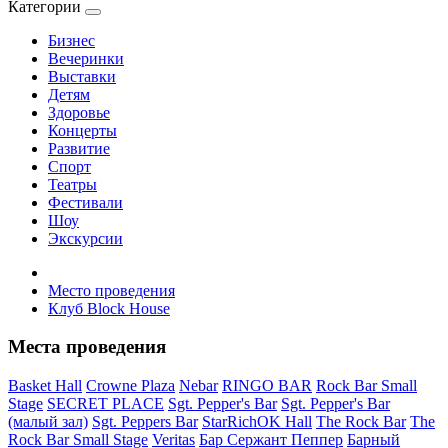
Категории
Бизнес
Вечеринки
Выставки
Детям
Здоровье
Концерты
Развитие
Спорт
Театры
Фестивали
Шоу
Экскурсии
Место проведения
Клуб Block House
Места проведения
Basket Hall
Crowne Plaza
Nebar
RINGO BAR
Rock Bar Small
Stage
SECRET PLACE
Sgt. Pepper's Bar
Sgt. Pepper's Bar
(малый зал)
Sgt. Peppers Bar
StarRichOK Hall
The Rock Bar
The
Rock Bar Small Stage
Veritas
Бар Сержант Пеппер
Барный