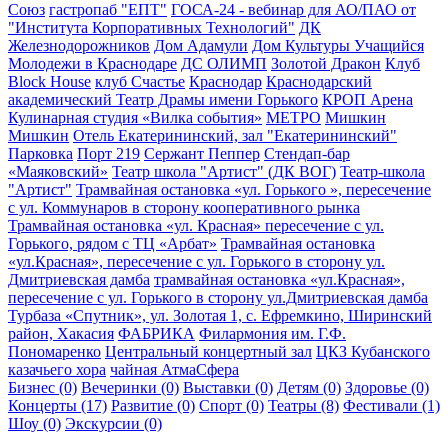
Союз
гастропаб "ЕПТ"
ГОСА-24 - вебинар для АО/ПАО от
"Института Корпоративных Технологий"
ДК
Железнодорожников
Дом Адамули
Дом Культуры Учащийся
Молодежи в Краснодаре
ДС ОЛИМП
Золотой Дракон
Клуб
Block House
клуб Счастье
Краснодар
Краснодарский
академический Театр Драмы имени Горького
КРОП Арена
Кулинарная студия «Вилка события»
МЕТРО
Мишкин
Мишкин
Отель Екатерининский, зал "Екатерининский"
Парковка
Порт 219
Сержант Пеппер
Стендап-бар
«Маяковский»
Театр школа "Артист" (ДК ВОГ)
Театр-школа
"Артист"
Трамвайная остановка «ул. Горького », пересечение
с ул. Коммунаров в сторону кооперативного рынка
Трамвайная остановка «ул. Красная» пересечение с ул.
Горького, рядом с ТЦ «Арбат»
Трамвайная остановка
«ул.Красная», пересечение с ул. Горького в сторону ул.
Дмитриевская дамба
трамвайная остановка «ул.Красная»,
пересечение с ул. Горького в сторону ул.Дмитриевская дамба
Турбаза «Спутник», ул. Золотая 1, с. Ефремкино, Ширинский
район, Хакасия
ФАБРИКА
Филармония им. Г.Ф.
Пономаренко
Центральный концертный зал
ЦКЗ Кубанского
казачьего хора
чайная АтмаСфера
Бизнес (0)
Вечеринки (0)
Выставки (0)
Детям (0)
Здоровье (0)
Концерты (17)
Развитие (0)
Спорт (0)
Театры (8)
Фестивали (1)
Шоу (0)
Экскурсии (0)